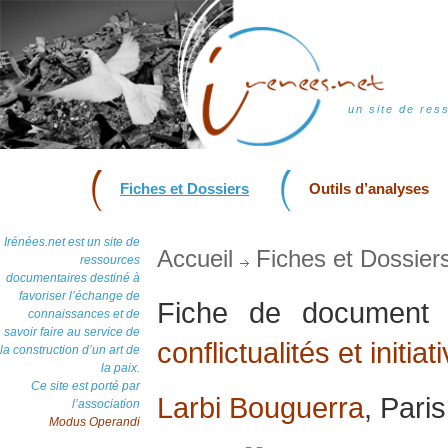
un site de res
Fiches et Dossiers
Outils d’analyses
Irénées.net est un site de
Accueil
Fiches et Dossier
ressources
documentaires destiné à
favoriser l’échange de
Fiche de documen
connaissances et de
savoir faire au service de
conflictualités et initia
la construction d’un art de
la paix.
Ce site est porté par
Larbi Bouguerra
, Paris
l’association
Modus Operandi