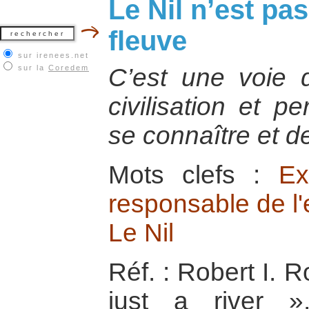
Le Nil n’est pa
fleuve
sur irenees.net
sur la
Coredem
C’est une voie d
civilisation et 
se connaître et d
Mots clefs :
Ex
responsable de l
Le Nil
Réf. : Robert I. R
just a river »