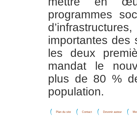
mettre en œu
programmes soci
d’infrastructure
importantes des s
les deux premi
mandat le nouv
plus de 80 % de
population.
Plan du site
Contact
Devenir auteur
Men