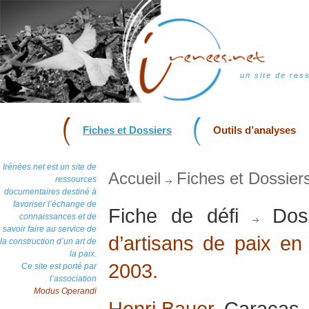
un site de res
Fiches et Dossiers
Outils d’analyses
Irénées.net est un site de
Accueil
Fiches et Dossier
ressources
documentaires destiné à
favoriser l’échange de
Fiche de défi
Dos
connaissances et de
savoir faire au service de
d’artisans de paix en 
la construction d’un art de
la paix.
2003.
Ce site est porté par
l’association
Modus Operandi
Henri Bauer
, Caracas, 