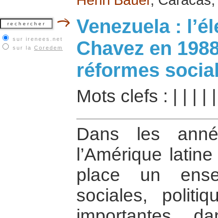
Venezuela : l’é
sur irenees.net
Chavez en 1988, 
sur la
Coredem
réformes social
Mots clefs :
|
|
|
|
Dans les anné
l’Amérique latine
place un ense
sociales, polit
importantes, 