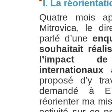
I. La réorientat
Quatre mois a
Mitrovica, le di
parlé d’une
enqu
souhaitait réal
l’impact d
internationaux
proposé d’y trav
demandé à EP
réorienter ma mi
activité sur ce p