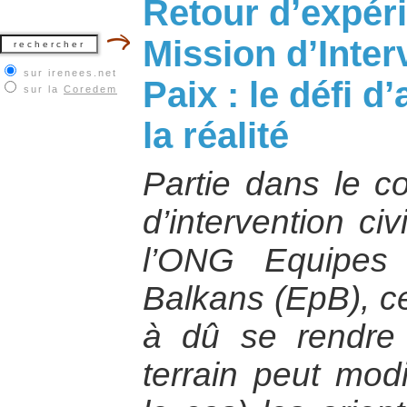
Retour d’expér
Mission d’Inter
sur irenees.net
Paix : le défi d
sur la
Coredem
la réalité
Partie dans le c
d’intervention civ
l’ONG Equipes
Balkans (EpB), ce
à dû se rendre 
terrain peut modi