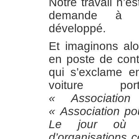
Notre travail n’e
demande à ê
développé.
Et imaginons al
en poste de cont
qui s’exclame e
voiture porta
« Associatio
« Association po
Le jour où 
d’organisations c