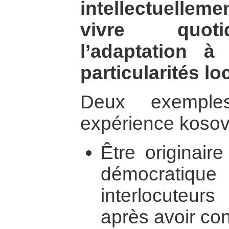
intellectuellem
vivre quoti
l’adaptation à
particularités lo
Deux exempl
expérience kosov
Être originair
démocratiq
interlocuteur
après avoir co