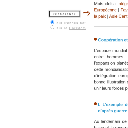
Mots clefs :
Intég
Européenne
|
Favo
la paix
|
Asie Cent
sur irenees.net
sur la
Coredem
Coopération et
L’espace mondial 
entre hommes, a
l’expansion plané
cette mondialisat
d’intégration eur
bonne illustration
unir leurs forces p
I. L’exemple 
d’après guerre
Au lendemain de 
haine et la ranc