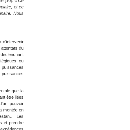
le (10).
« Ce
plaire, et ce
inaire. Nous
 d’intervenir
attentats du
 déclenchant
atégiques ou
s puissances
s puissances
ntale que la
nt être liées
d’un pouvoir
 la montée en
kestan… Les
ts et prendre
’expériences