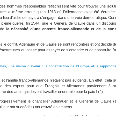
e des hommes responsables réfléchissent vite pour trouver une soluti
ttre la même erreur qu’en 1918 où l’Allemagne avait été écrasée 
au lieu d’aider ce pays à s’engager dans une voie démocratique. Con
en pleine guerre, fin 1944, que le Général de Gaulle dans un discou
é de
la nécessité d’une entente franco-allemande et de la cons
s le conflit, Adenauer et de Gaulle se sont rencontrés et ont décidé de 
désastreuses du passé pour essayer de s’entendre et de construire l’a
s, une vision d’avenir : la construction de l’Europe et le rapproch
et l’amitié franco-allemande n’étaient pas évidents. En effet, cela 
ale des esprits pour que Français et Allemands parviennent à s
e des amis qui doivent travailler ensemble pour la paix ! (4)
rogressivement le chancelier Adenauer et le Général de Gaulle (a
 leur ont succédés) ont œuvré en ce sens.