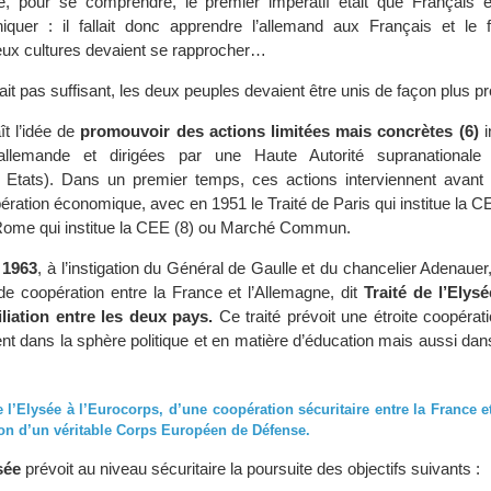
e, pour se comprendre, le premier impératif était que Français 
quer : il fallait donc apprendre l’allemand aux Français et le 
ux cultures devaient se rapprocher…
tait pas suffisant, les deux peuples devaient être unis de façon plus pr
ît l’idée de
promouvoir des actions limitées mais concrètes (6)
i
o-allemande et dirigées par une Haute Autorité supranationale (
 Etats). Dans un premier temps, ces actions interviennent avant 
ration économique, avec en 1951 le Traité de Paris qui institue la C
 Rome qui institue la CEE (8) ou Marché Commun.
 1963
, à l’instigation du Général de Gaulle et du chancelier Adenauer,
 de coopération entre la France et l’Allemagne, dit
Traité de l’Elysé
iliation entre les deux pays.
Ce traité prévoit une étroite coopéra
t dans la sphère politique et en matière d’éducation mais aussi dan
e l’Elysée à l’Eurocorps, d’une coopération sécuritaire entre la France 
tion d’un véritable Corps Européen de Défense.
sée
prévoit au niveau sécuritaire la poursuite des objectifs suivants :