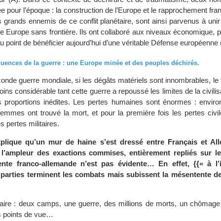
e pour l’époque : la construction de l’Europe et le rapprochement fr
 grands ennemis de ce conflit planétaire, sont ainsi parvenus à unir
e Europe sans frontière. Ils ont collaboré aux niveaux économique, p
au point de bénéficier aujourd’hui d’une véritable Défense européenne 
uences de la guerre : une Europe minée et des peuples déchirés.
econde guerre mondiale, si les dégâts matériels sont innombrables, l
ins considérable tant cette guerre a repoussé les limites de la civilisa
 proportions inédites. Les pertes humaines sont énormes : environ
mmes ont trouvé la mort, et pour la première fois les pertes civil
s pertes militaires.
plique qu’un mur de haine s’est dressé entre Français et All
 l’ampleur des exactions commises, entièrement repliés sur le
tente franco-allemande n’est pas évidente… En effet, {{« à l’
 parties terminent les combats mais subissent la mésentente d
claire : deux camps, une guerre, des millions de morts, un chômage
s points de vue…