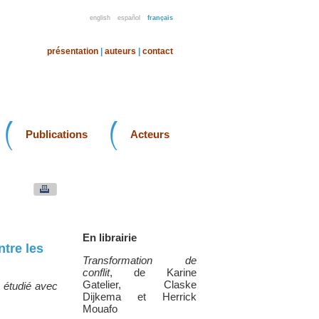
english
español
français
présentation
|
auteurs
|
contact
Publications
Acteurs
En librairie
ntre les
Transformation de
conflit
, de Karine
Gatelier, Claske
 étudié avec
Dijkema et Herrick
Mouafo