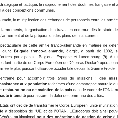
stratégique et tactique, le rapprochement des doctrines française et
ir à des conceptions communes.
humain, la multiplication des échanges de personnels entre les armée
d’armements, l’organisation d’un travail en commun dès le stade de 
 d’armement et de la préparation des plans de financement.
spectaculaire de cette amitié franco-allemande en matière de défen
7 d’une
Brigade franco-allemande
, élargie, à partir de 1992,
d’autres participants : Belgique, Espagne et Luxembourg (9). Au t
font partie de ce Corps Européen de Défense. Déclaré opérationnel
armée le plus puissant d’Europe occidentale depuis la Guerre Froide.
 entraîné pour accomplir trois types de missions :
des miss
’assistance aux populations
victimes d’une catastrophe naturelle ou
e restauration ou de maintien de la paix
dans le cadre de l’ONU o
aute intensité
pour assurer la défense commune des alliés.
 Etats ont décidé de transformer le Corps Européen, unité multination
de
à disposition de l’UE et de l’OTAN. L’Eurocorps doit ainsi pouvo
énéral multinational
pour des opérations de gestion de crise
à l