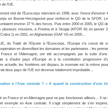
 de l’UE.
ent réel de l’Eurocorps intervient en 1998, avec l’envoi d’environ 4
orps en Bosnie-Herzégovine pour renforcer le QG de la SFOR. Le
sentaient environ 37 % des forces. Puis entre 2000 et 2005, le QG d
s plusieurs missions, à Pristina et à Skopje (KFOR III) en janvier 
(Cobra 1) en 2001, en Afghanistan (ISAF VI) en 2005…
E, du Traité de l’Elysée à l’Eurocorps, l’Europe n’a cessé de se
oopération en diversifiant les domaines et les partenaires ; les prem
la France et l’Allemagne, ont été accompagnés par la suite d’une
ie à d’autre pays d’Europe et à la constitution progressive d
e actuelle, les frontières ont disparu, la monnaie est la même pour
rait deux pays de l’UE est devenue totalement improbable…
lication à l’Asie centrale ? « A quand la construction d’une U
é en France et en Allemagne peut ne pas fonctionner ailleurs… Il ne 
cet exemple en Asie centrale. Il s’agit simplement de s’en inspirer,