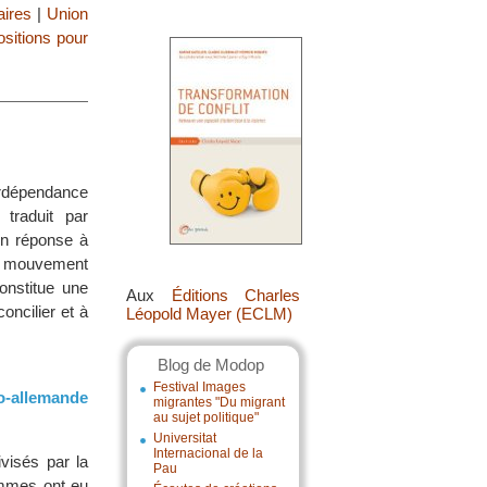
taires
|
Union
ositions pour
erdépendance
traduit par
En réponse à
le mouvement
onstitue une
Aux
Éditions Charles
oncilier et à
Léopold Mayer (ECLM)
Blog de Modop
Festival Images
o-allemande
migrantes "Du migrant
au sujet politique"
Universitat
Internacional de la
visés par la
Pau
ommes ont eu