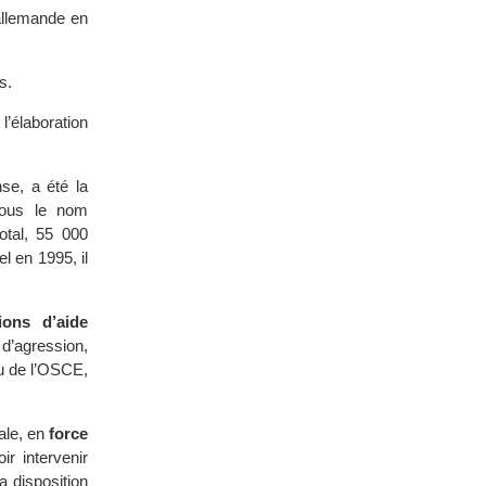
 allemande en
s.
l’élaboration
se, a été la
 sous le nom
otal, 55 000
 en 1995, il
ions d’aide
 d’agression,
u de l’OSCE,
ale, en
force
ir intervenir
a disposition