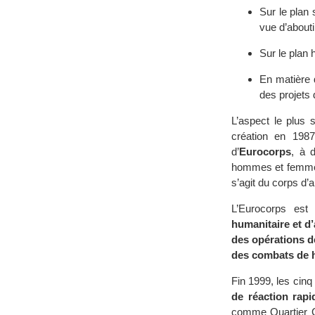
Sur le plan 
vue d’about
Sur le plan 
En matière 
des projets
L’aspect le plus 
création en 198
d’
Eurocorps
, à 
hommes et femmes 
s’agit du corps d’
L’Eurocorps est
humanitaire et d
des opérations d
des combats de h
Fin 1999, les cinq
de réaction rapi
comme Quartier G