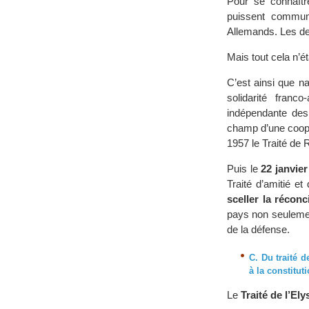
Pour se connaîtr
puissent communi
Allemands. Les de
Mais tout cela n’é
C’est ainsi que na
solidarité franc
indépendante des
champ d’une coopé
1957 le Traité de
Puis le
22 janvier
Traité d’amitié et
sceller la réconc
pays non seulemen
de la défense.
C. Du traité d
à la constitu
Le
Traité de l’Ely