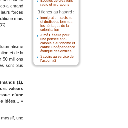
Écoutes de créations
radio et migrations
anco-allemand
3 fiches au hasard :
 leurs forces
Immigration, racisme
olitique mais
et droits des femmes:
(C).
les héritages de la
colonisation
Aimé Césaire pour
une pensée anti-
coloniale autonome et
e traumatisme
contre l’indépendance
étatique des Antilles
tion et de la
Savoirs au service de
 50 millions
l’action #2
es sont plus
emands (1).
urs valeurs
issue d’une
es idées… »
 massif, une