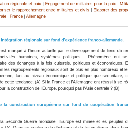
ration régionale et paix
|
Engagement de militaires pour la paix
|
Mili
riser le rapprochement entre militaires et civils
|
Elaborer des prop
rale
|
France
|
Allemagne
 Intégration régionale sur fond d’expérience franco-allemande.
est marqué à l’heure actuelle par le développement de liens d’int
ctivités humaines, systèmes politiques… Phénomène qui se 
taire des échanges à la fois culturels, politiques et économiques. 
ion les regroupements régionaux sont de plus en plus nombreux et 
opéenne, tant au niveau économique et politique que sécuritaire, c
 de cette tendance. (A) Si la France et l’Allemagne ont réussi à se réc
our la construction de l’Europe, pourquoi pas l’Asie centrale ? (B)
de la construction européenne sur fond de coopération franc
.
la Seconde Guerre mondiale, l’Europe est minée et les peuples di
œur (A). Dans ce contexte de déchirure et de traumatisme, deux h