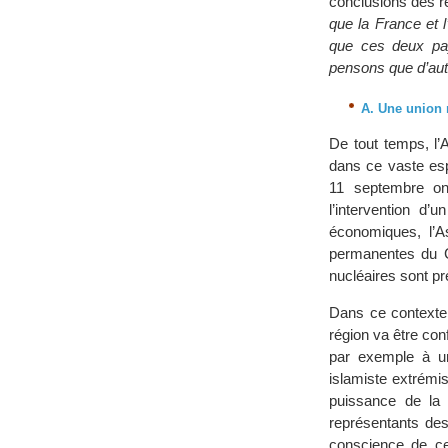
conclusions des re
que la France et 
que ces deux pay
pensons que d’autr
A. Une union 
De tout temps, l’
dans ce vaste esp
11 septembre ont
l’intervention d’
économiques, l’A
permanentes du Co
nucléaires sont p
Dans ce context
région va être conf
par exemple à une
islamiste extrémi
puissance de la
représentants des 
conscience de ces