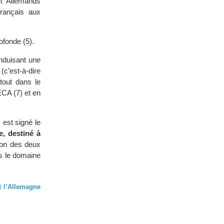
et Allemands
français aux
ofonde (5).
nduisant une
c’est-à-dire
tout dans le
ECA (7) et en
 est signé le
e, destiné à
tion des deux
s le domaine
et l’Allemagne