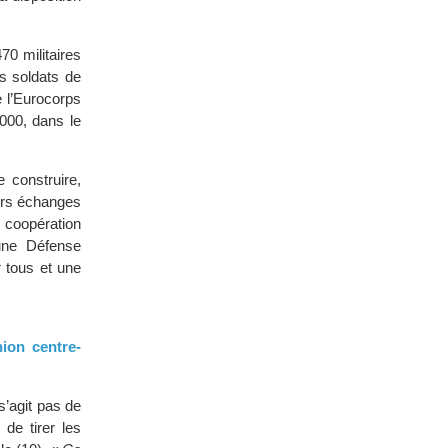
70 militaires
s soldats de
e l’Eurocorps
2000, dans le
 construire,
iers échanges
 coopération
’une Défense
 tous et une
nion centre-
s’agit pas de
 de tirer les