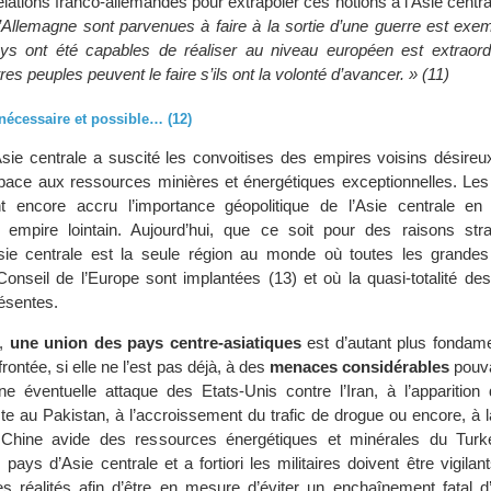
lations franco-allemandes pour extrapoler ces notions à l’Asie centra
l’Allemagne sont parvenues à faire à la sortie d’une guerre est exem
s ont été capables de réaliser au niveau européen est extraord
es peuples peuvent le faire s’ils ont la volonté d’avancer. » (11)
nécessaire et possible… (12)
Asie centrale a suscité les convoitises des empires voisins désireux
ace aux ressources minières et énergétiques exceptionnelles. Les 
 encore accru l’importance géopolitique de l’Asie centrale en
un empire lointain. Aujourd’hui, que ce soit pour des raisons str
sie centrale est la seule région au monde où toutes les grande
nseil de l’Europe sont implantées (13) et où la quasi-totalité de
résentes.
e,
une union des pays centre-asiatiques
est d’autant plus fondame
rontée, si elle ne l’est pas déjà, à des
menaces considérables
pouva
 éventuelle attaque des Etats-Unis contre l’Iran, à l’apparition 
ste au Pakistan, à l’accroissement du trafic de drogue ou encore, à
 Chine avide des ressources énergétiques et minérales du Tur
pays d’Asie centrale et a fortiori les militaires doivent être vigilan
 réalités afin d’être en mesure d’éviter un enchaînement fatal d