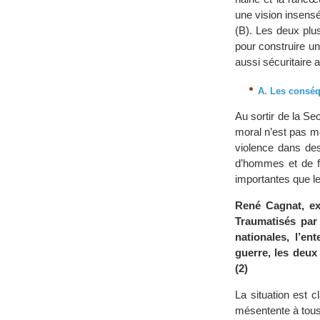
une vision insensé
(B). Les deux plus
pour construire un
aussi sécuritaire 
A. Les conséq
Au sortir de la S
moral n’est pas mo
violence dans des
d’hommes et de fe
importantes que le
René Cagnat, ex
Traumatisés par
nationales, l’en
guerre, les deux
(2)
La situation est 
mésentente à tou