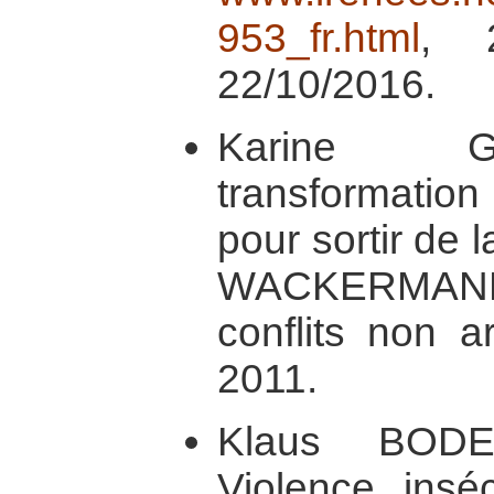
953_fr.html
, 2
22/10/2016.
Karine G
transformation 
pour sortir de l
WACKERMANN
conflits non a
2011.
Klaus BODE
Violence, insé