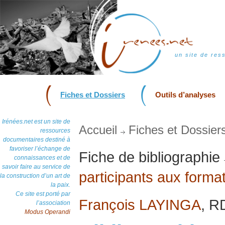
un site de res
Fiches et Dossiers
Outils d’analyses
Irénées.net est un site de
Accueil
Fiches et Dossier
ressources
documentaires destiné à
favoriser l’échange de
Fiche de bibliographie
connaissances et de
savoir faire au service de
participants aux form
la construction d’un art de
la paix.
Ce site est porté par
François LAYINGA
, R
l’association
Modus Operandi