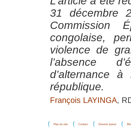
L’article a été r
31 décembre 2
Commission Ép
congolaise, per
violence de gr
l’absence d’
d’alternance à
république.
François LAYINGA
, R
Plan du site
Contact
Devenir auteur
Men