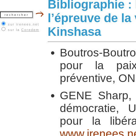
Bibliographie :
l’épreuve de la
sur irenees.net
Kinshasa
sur la
Coredem
Boutros-Bout
pour la paix
préventive, ON
GENE Sharp, D
démocratie, 
pour la libéra
www.irenees.ne