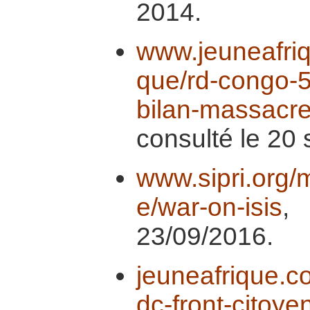
2014.
www.jeuneafriq
que/rd-congo-
bilan-massacre-
consulté le 20
www.sipri.org/
e/war-on-isis
,
23/09/2016.
jeuneafrique.c
dc-front-citoy