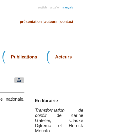
english
español
français
présentation
|
auteurs
|
contact
Publications
Acteurs
e nationale,
En librairie
Transformation de
conflit
, de Karine
Gatelier, Claske
Dijkema et Herrick
Mouafo