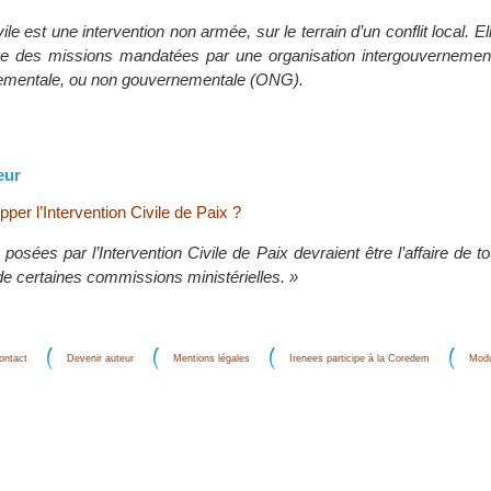
vile est une intervention non armée, sur le terrain d’un conflit local. E
e des missions mandatées par une organisation intergouverneme
mentale, ou non gouvernementale (ONG).
eur
per l’Intervention Civile de Paix ?
posées par l’Intervention Civile de Paix devraient être l’affaire de t
e certaines commissions ministérielles. »
ontact
Devenir auteur
Mentions légales
Irenees participe à la Coredem
Modu