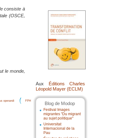
lle consiste à
ntale (OSCE,
out le monde,
Aux
Éditions Charles
Léopold Mayer (ECLM)
s operandi
FPH
Blog de Modop
Festival Images
migrantes "Du migrant
au sujet politique"
Universitat
Internacional de la
Pau