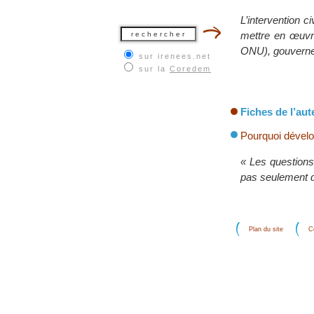
L’intervention ci
mettre en œuvr
ONU), gouverne
sur irenees.net
sur la
Coredem
Fiches de l’aut
Pourquoi dévelop
« Les questions 
pas seulement d
Plan du site
C