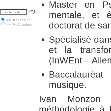
Master en Ps
mentale, et 
sur irenees.net
doctorat de sa
sur la
Coredem
Spécialisé dans
et la transfo
(InWEnt – All
Baccalauréa
musique.
Ivan Monzon e
méthodologie à 