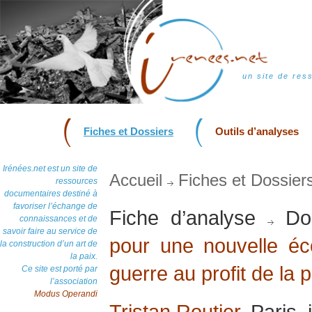
un site de res
Fiches et Dossiers
Outils d’analyses
Irénées.net est un site de
Accueil
Fiches et Dossier
ressources
documentaires destiné à
favoriser l’échange de
Fiche d’analyse
Dos
connaissances et de
savoir faire au service de
pour une nouvelle éc
la construction d’un art de
la paix.
guerre au profit de la p
Ce site est porté par
l’association
Modus Operandi
Tristan Routier
, Paris,