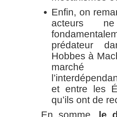
Enfin, on rema
acteurs n
fondamentalem
prédateur d
Hobbes à Machi
marché e
l’interdépenda
et entre les É
qu’ils ont de re
En somme,
le 