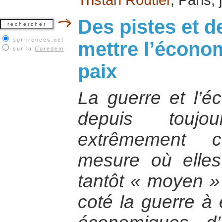
Des pistes et d
sur irenees.net
mettre l’économ
sur la
Coredem
paix
La guerre et l’é
depuis toujo
extrêmement 
mesure où elles
tantôt « moyen » 
coté la guerre à 