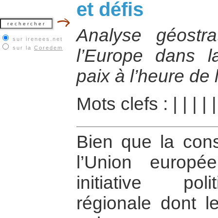
et défis
Analyse géostr
sur irenees.net
sur la
Coredem
l’Europe dans l
paix à l’heure de 
Mots clefs :
|
|
|
|
Bien que la cons
l’Union europé
initiative poli
régionale dont le