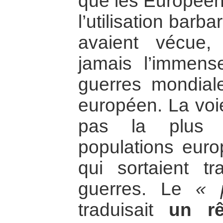
que les Européens
l’utilisation barba
avaient vécue, 
jamais l’immens
guerres mondiale
européen. La voie
pas la plus a
populations eur
qui sortaient t
guerres. Le
« 
traduisait
un rê