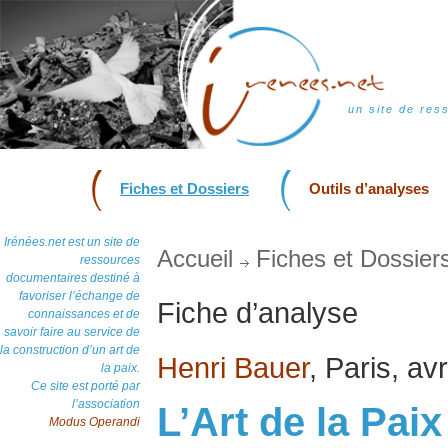
un site de res
Fiches et Dossiers
Outils d’analyses
Irénées.net est un site de
Accueil
Fiches et Dossier
ressources
documentaires destiné à
favoriser l’échange de
Fiche d’analyse
connaissances et de
savoir faire au service de
la construction d’un art de
Henri Bauer
, Paris, av
la paix.
Ce site est porté par
l’association
L’Art de la Pai
Modus Operandi