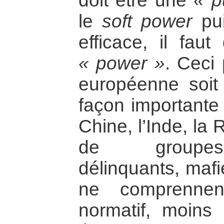
doit être une
« p
le
soft power
pui
efficace, il fau
« power »
. Ceci
européenne soit
façon importante 
Chine, l’Inde, la
de groupes 
délinquants, mafi
ne comprennen
normatif, moins