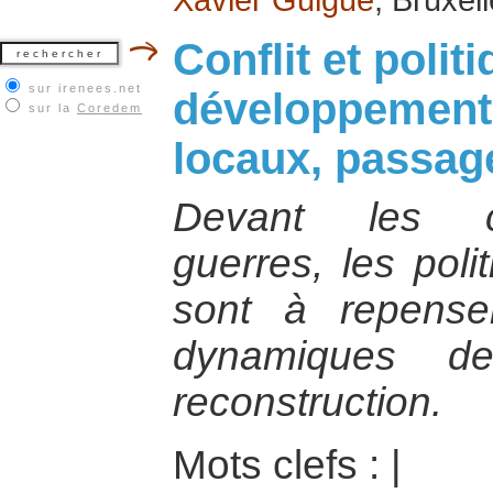
Conflit et polit
sur irenees.net
développement 
sur la
Coredem
locaux, passag
Devant les c
guerres, les poli
sont à repense
dynamiques d
reconstruction.
Mots clefs :
|