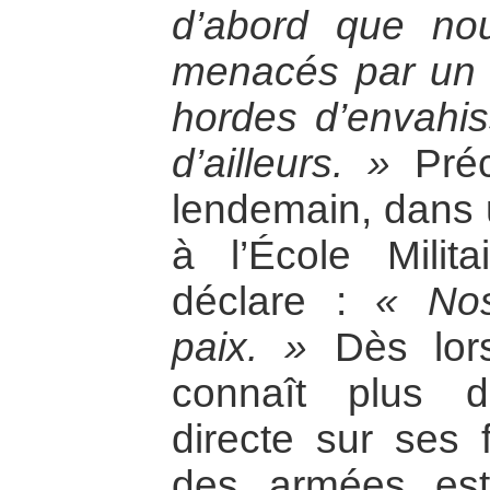
d’abord que n
menacés par un 
hordes d’envahis
d’ailleurs. »
Préc
lendemain, dans 
à l’École Milit
déclare :
« Nos
paix. »
Dès lor
connaît plus d
directe sur ses f
des armées est