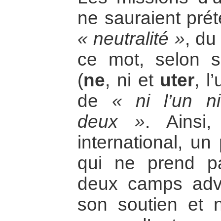
ne sauraient prét
« neutralité »
, du
ce mot, selon s
(
ne
, ni et
uter
, l
de
« ni l’un n
deux »
. Ainsi
international, un
qui ne prend p
deux camps adve
son soutien et 