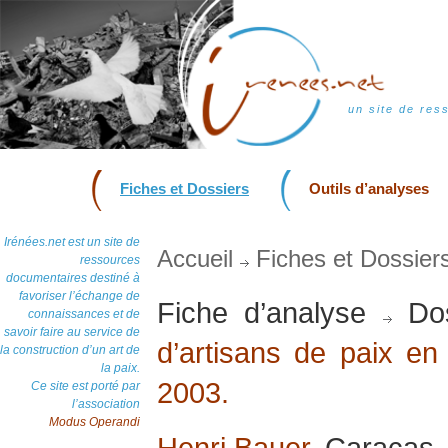
un site de res
Fiches et Dossiers
Outils d’analyses
Irénées.net est un site de
Accueil
Fiches et Dossier
ressources
documentaires destiné à
favoriser l’échange de
Fiche d’analyse
Dos
connaissances et de
savoir faire au service de
d’artisans de paix en 
la construction d’un art de
la paix.
2003.
Ce site est porté par
l’association
Modus Operandi
Henri Bauer
, Caracas, 