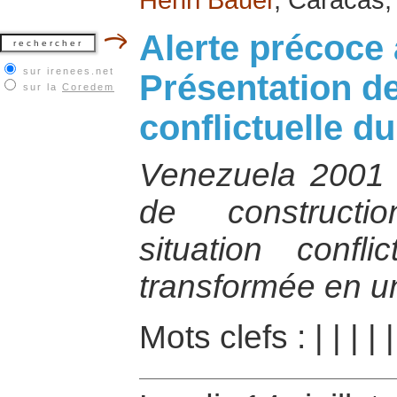
Alerte précoce
sur irenees.net
Présentation de
sur la
Coredem
conflictuelle d
Venezuela 2001 
de constructi
situation confli
transformée en un
Mots clefs :
|
|
|
|