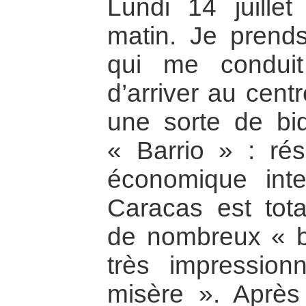
Lundi 14 juille
matin. Je prend
qui me condui
d’arriver au centr
une sorte de bido
« Barrio » : rés
économique inte
Caracas est tot
de nombreux « b
très impression
misère ». Après 