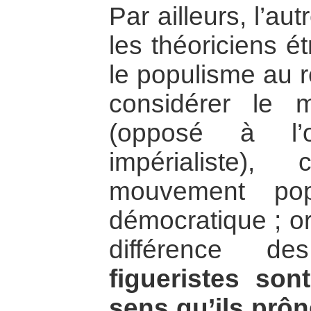
Par ailleurs, l’a
les théoriciens ét
le populisme au 
considérer le m
(opposé à l’o
impérialiste)
mouvement pop
démocratique ; or
différence d
figueristes son
sens qu’ils prône