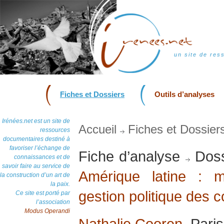
un site de res
Fiches et Dossiers
Outils d’analyses
Irénées.net est un site de
Accueil
Fiches et Dossier
ressources
documentaires destiné à
favoriser l’échange de
Fiche d’analyse
Doss
connaissances et de
savoir faire au service de
Amérique latine : 
la construction d’un art de
la paix.
gestion politique des co
Ce site est porté par
l’association
Modus Operandi
Nathalie Cooren
, Pari