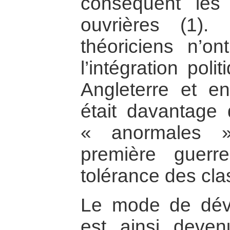
conséquent les
ouvrières (1)
théoriciens n’o
l’intégration poli
Angleterre et e
était davantage 
« anormales »
première guerr
tolérance des cl
Le mode de déve
est ainsi deve