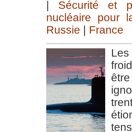
|
Sécurité et p
nucléaire pour l
Russie
|
France
Les
fro
êtr
igno
tre
ét
te