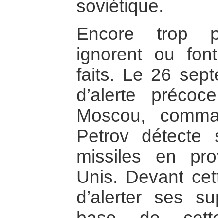
soviétique.
Encore trop 
ignorent ou fon
faits. Le 26 sep
d’alerte préco
Moscou, comma
Petrov détecte
missiles en pr
Unis. Devant cett
d’alerter ses su
base de cette