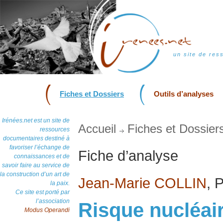
un site de res
Fiches et Dossiers
Outils d’analyses
Irénées.net est un site de
Accueil
Fiches et Dossier
ressources
documentaires destiné à
favoriser l’échange de
Fiche d’analyse
connaissances et de
savoir faire au service de
la construction d’un art de
Jean-Marie COLLIN
, 
la paix.
Ce site est porté par
l’association
Risque nucléair
Modus Operandi