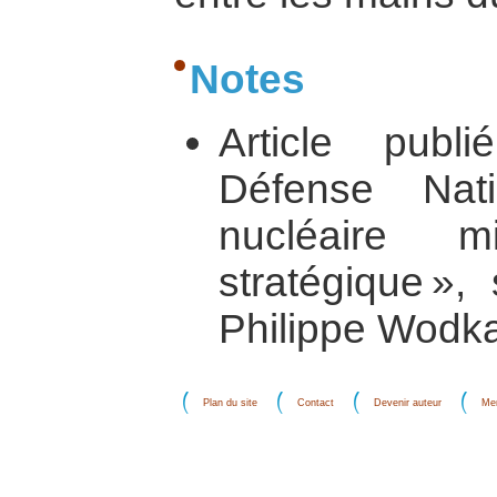
Notes
Article pub
Défense Nat
nucléaire mil
stratégique »,
Philippe Wodka
Plan du site
Contact
Devenir auteur
Men