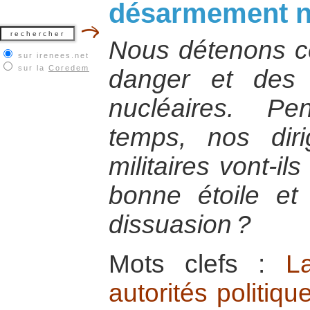
désarmement nu
Nous détenons c
sur irenees.net
sur la
Coredem
danger et des
nucléaires. P
temps, nos diri
militaires vont-il
bonne étoile et
dissuasion ?
Mots clefs :
L
autorités politiqu