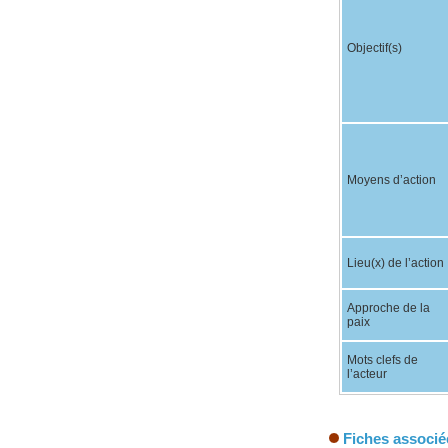
Objectif(s)
Moyens d’action
Lieu(x) de l’action
Approche de la
paix
Mots clefs de
l’acteur
Fiches associé