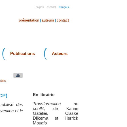
english
español
français
présentation
|
auteurs
|
contact
Publications
Acteurs
 des
En librairie
CP)
Transformation de
mobilise des
conflit
, de Karine
vention et le
Gatelier, Claske
Dijkema et Herrick
Mouafo