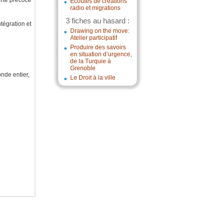
erte précoce
Écoutes de créations
radio et migrations
3 fiches au hasard :
tégration et
Drawing on the move:
Atelier participatif
Produire des savoirs
en situation d’urgence,
de la Turquie à
Grenoble
nde entier,
Le Droit à la ville