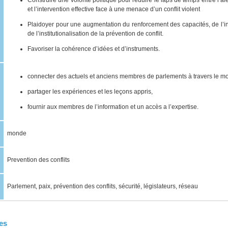
Construire une volonté politique pour réduire le laps de temps entre l’al
et l’intervention effective face à une menace d’un conflit violent
Plaidoyer pour une augmentation du renforcement des capacités, de l’in
de l’institutionalisation de la prévention de conflit.
Favoriser la cohérence d’idées et d’instruments.
connecter des actuels et anciens membres de parlements à travers le mo
partager les expériences et les leçons appris,
fournir aux membres de l’information et un accès a l’expertise.
monde
Prevention des conflits
Parlement, paix, prévention des conflits, sécurité, législateurs, réseau
es