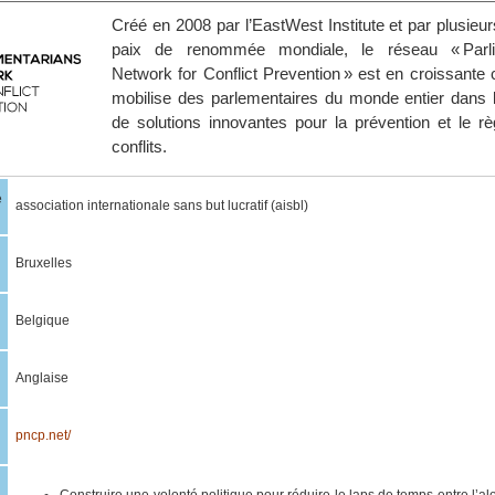
Créé en 2008 par l’EastWest Institute et par plusieu
paix de renommée mondiale, le réseau « Parli
Network for Conflict Prevention » est en croissante 
mobilise des parlementaires du monde entier dans 
de solutions innovantes pour la prévention et le r
conflits.
e
association internationale sans but lucratif (aisbl)
Bruxelles
Belgique
Anglaise
pncp.net/