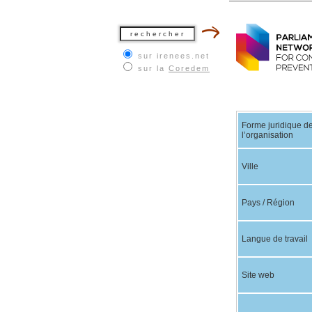
sur irenees.net
sur la
Coredem
Forme juridique d
l’organisation
Ville
Pays / Région
Langue de travail
Site web