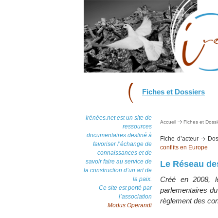
Fiches et Dossiers
Irénées.net est un site de
Accueil
Fiches et Dossi
ressources
documentaires destiné à
Fiche d’acteur
Dos
favoriser l’échange de
conflits en Europe
connaissances et de
savoir faire au service de
Le Réseau des
la construction d’un art de
Créé en 2008, le
la paix.
Ce site est porté par
parlementaires du
l’association
règlement des conf
Modus Operandi