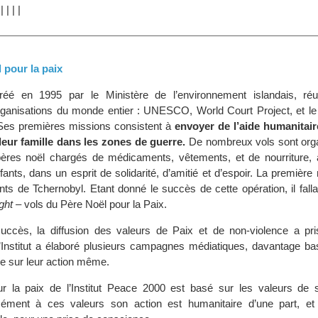
|
|
|
|
|
 pour la paix
 créé en 1995 par le Ministère de l’environnement islandais, ré
rganisations du monde entier : UNESCO, World Court Project, et le
 Ses premières missions consistent à
envoyer de l’aide humanitai
leur famille dans les zones de guerre.
De nombreux vols sont org
pères noël chargés de médicaments, vêtements, et de nourriture, 
fants, dans un esprit de solidarité, d’amitié et d’espoir. La première 
ts de Tchernobyl. Etant donné le succès de cette opération, il falla
ght
– vols du Père Noël pour la Paix.
uccès, la diffusion des valeurs de Paix et de non-violence a pr
 l’Institut a élaboré plusieurs campagnes médiatiques, davantage ba
ue sur leur action même.
 la paix de l’Institut Peace 2000 est basé sur les valeurs de so
mément à ces valeurs son action est humanitaire d’une part, et 