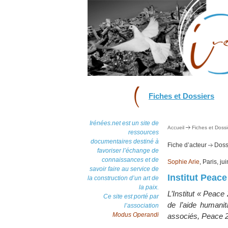
Fiches et Dossiers
Irénées.net est un site de
Accueil
Fiches et Dossi
ressources
documentaires destiné à
Fiche d’acteur
Dossi
favoriser l’échange de
connaissances et de
Sophie Arie
, Paris, ju
savoir faire au service de
Institut Peac
la construction d’un art de
la paix.
L’Institut « Peace
Ce site est porté par
de l’aide humanit
l’association
Modus Operandi
associés, Peace 2