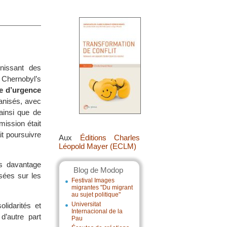
unissant des
 Chernobyl’s
re d’urgence
anisés, avec
ainsi que de
mission était
it poursuivre
Aux
Éditions Charles
Léopold Mayer (ECLM)
is davantage
Blog de Modop
sées sur les
Festival Images
migrantes "Du migrant
au sujet politique"
Universitat
lidarités et
Internacional de la
d’autre part
Pau