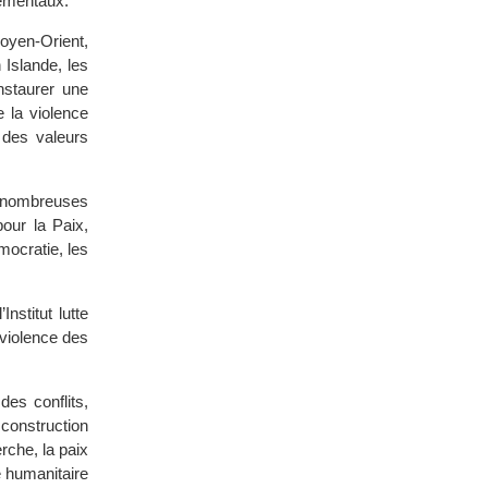
nementaux.
Moyen-Orient,
 Islande, les
nstaurer une
 la violence
 des valeurs
e nombreuses
pour la Paix,
mocratie, les
nstitut lutte
 violence des
es conflits,
a construction
rche, la paix
de humanitaire