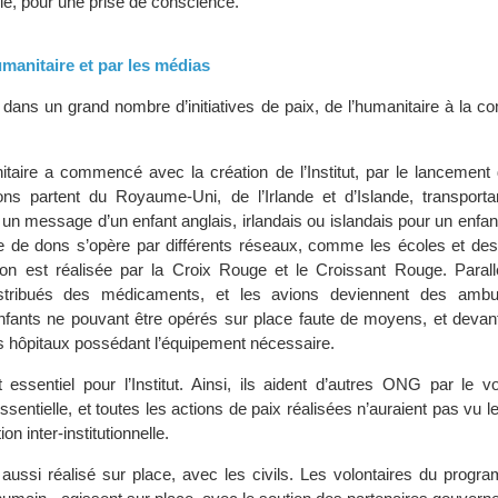
e, pour une prise de conscience.
umanitaire et par les médias
e dans un grand nombre d’initiatives de paix, de l’humanitaire à la 
taire a commencé avec la création de l’Institut, par le lancement
ons partent du Royaume-Uni, de l’Irlande et d’Islande, transporta
 un message d’un enfant anglais, irlandais ou islandais pour un enfa
te de dons s’opère par différents réseaux, comme les écoles et d
ution est réalisée par la Croix Rouge et le Croissant Rouge. Paral
stribués des médicaments, et les avions deviennent des ambul
enfants ne pouvant être opérés sur place faute de moyens, et devant
s hôpitaux possédant l’équipement nécessaire.
 essentiel pour l’Institut. Ainsi, ils aident d’autres ONG par le vo
ssentielle, et toutes les actions de paix réalisées n’auraient pas vu le
on inter-institutionnelle.
t aussi réalisé sur place, avec les civils. Les volontaires du prog