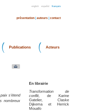
english
español
français
présentation
|
auteurs
|
contact
Publications
Acteurs
En librairie
Transformation de
 paix s’étend
conflit
, de Karine
Gatelier, Claske
ses nombreux
Dijkema et Herrick
Mouafo