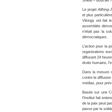
Shield
– Bouclier 
Le projet
Althing-
et plus particuliè
Vikings ont fait 
assemblée démocra
n’était pas la so
démocratiques.
L’action pour la 
organisations euro
diffusant 24 heures
droits humains, l’e
Dans la mesure où 
contre la diffusion
médias, pour prév
Basée sur une Cul
l’Institut fait ent
de la paix peut pa
passe par la solida