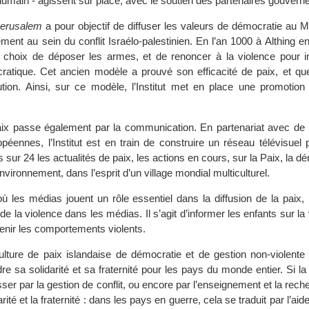
humain - agissent sur place, avec le soutien des partenaires gouver
Jerusalem
a pour objectif de diffuser les valeurs de démocratie au 
rement au sein du conflit Israélo-palestinien. En l’an 1000 à Althing en
le choix de déposer les armes, et de renoncer à la violence pour i
tique. Cet ancien modèle a prouvé son efficacité de paix, et que
lution. Ainsi, sur ce modèle, l’Institut met en place une promotion
paix passe également par la communication. En partenariat avec d
péennes, l’Institut est en train de construire un réseau télévisuel 
 sur 24 les actualités de paix, les actions en cours, sur la Paix, la dé
nvironnement, dans l’esprit d’un village mondial multiculturel.
les médias jouent un rôle essentiel dans la diffusion de la paix, l’I
 de la violence dans les médias. Il s’agit d’informer les enfants sur la
enir les comportements violents.
ture de paix islandaise de démocratie et de gestion non-violente d
endre sa solidarité et sa fraternité pour les pays du monde entier. Si l
sser par la gestion de conflit, ou encore par l’enseignement et la reche
rité et la fraternité : dans les pays en guerre, cela se traduit par l’ai