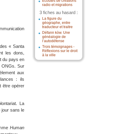
Écoutes de créations
radio et migrations
3 fiches au hasard :
La figure du
géographe, entre
traducteur et traitre
communication
Défann kòw. Une
généalogie de
l’autodéfense
 des « Santa
Trois témoignages -
Réflexions sur le droit
nt les dons,
à la ville
nt du pays en
es ONGs. Sur
lèlement aux
ances : ils
 être opérer
lontariat. La
 jour sans le
ramme
Human