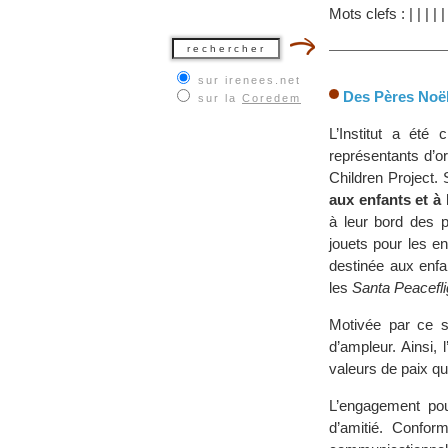
Mots clefs :
|
|
|
|
sur irenees.net
Des Pères Noël
sur la
Coredem
L’Institut a été
représentants d’o
Children Project.
aux enfants et à 
à leur bord des 
jouets pour les en
destinée aux enfan
les
Santa Peacefli
Motivée par ce s
d’ampleur. Ainsi,
valeurs de paix q
L’engagement pour
d’amitié. Confor