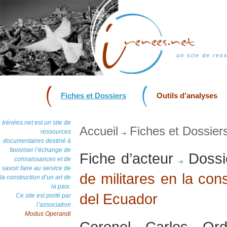
un site de res
Fiches et Dossiers
Outils d’analyses
Irénées.net est un site de
Accueil
Fiches et Dossier
ressources
documentaires destiné à
favoriser l’échange de
Fiche d’acteur
Dossi
connaissances et de
savoir faire au service de
de militares en la con
la construction d’un art de
la paix.
del Ecuador
Ce site est porté par
l’association
Modus Operandi
Coronel Carlos Ord