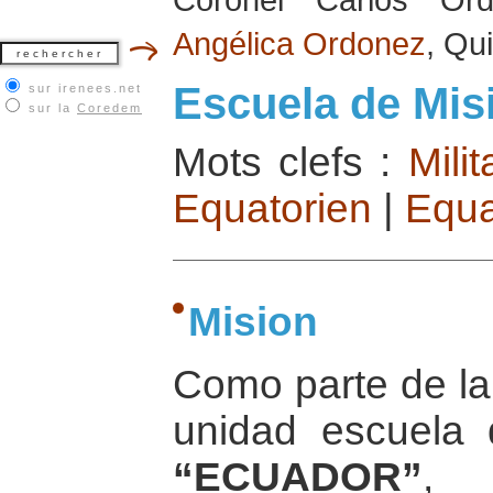
Angélica Ordonez
, Qu
Escuela de Mis
sur irenees.net
sur la
Coredem
Mots clefs :
Milit
Equatorien
|
Equa
Mision
Como parte de la 
unidad escuela
“ECUADOR”
, 