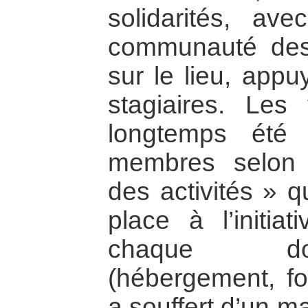
solidarités, a
communauté des
sur le lieu, app
stagiaires. Les
longtemps été 
membres selon 
des activités » q
place à l’initia
chaque do
(hébergement, fo
a souffert d’un m