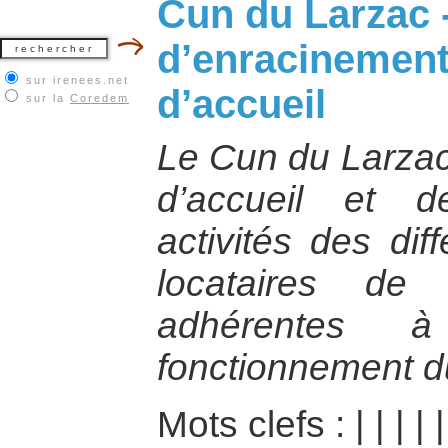
Cun du Larzac -
d’enracinement
sur irenees.net
d’accueil
sur la
Coredem
Le Cun du Larzac 
d’accueil et d
activités des dif
locataires de
adhérentes 
fonctionnement d
Mots clefs :
|
|
|
|