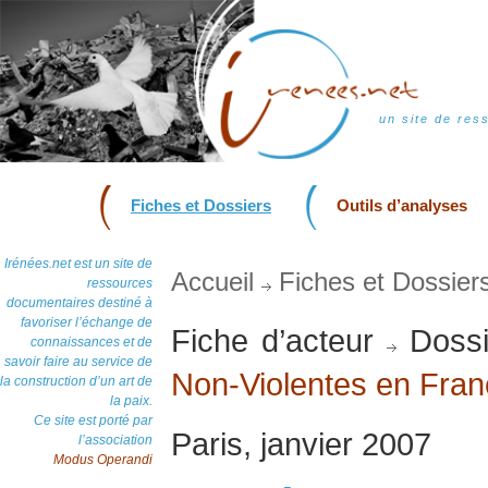
un site de res
Fiches et Dossiers
Outils d’analyses
Irénées.net est un site de
Accueil
Fiches et Dossier
ressources
documentaires destiné à
favoriser l’échange de
Fiche d’acteur
Dossi
connaissances et de
savoir faire au service de
Non-Violentes en Fra
la construction d’un art de
la paix.
Ce site est porté par
Paris, janvier 2007
l’association
Modus Operandi