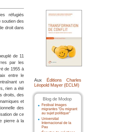
es réfugiés
e soutien des
de droit dans
peuplé de 11
res par les
uré de 1955 à
ix entre le
Aux
Éditions Charles
ntraînant un
Léopold Mayer (ECLM)
, rien a été
s droits, des
Blog de Modop
ynamiques et
Festival Images
tionnelle des
migrantes "Du migrant
au sujet politique"
sation de ce
Universitat
e pierre à la
Internacional de la
Pau