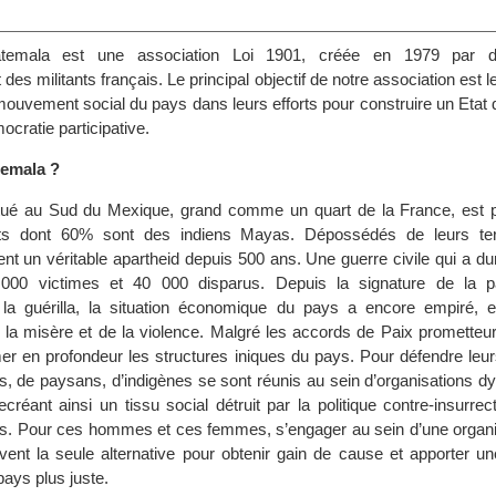
atemala est une association Loi 1901, créée en 1979 par d
des militants français. Le principal objectif de notre association est l
mouvement social du pays dans leurs efforts pour construire un Etat 
ocratie participative.
temala ?
tué au Sud du Mexique, grand comme un quart de la France, est 
ants dont 60% sont des indiens Mayas. Dépossédés de leurs ter
ent un véritable apartheid depuis 500 ans. Une guerre civile qui a d
000 victimes et 40 000 disparus. Depuis la signature de la pa
la guérilla, la situation économique du pays a encore empiré, e
la misère et de la violence. Malgré les accords de Paix prometteurs
mer en profondeur les structures iniques du pays. Pour défendre leur
s, de paysans, d’indigènes se sont réunis au sein d’organisations d
ecréant ainsi un tissu social détruit par la politique contre-insurrec
ires. Pour ces hommes et ces femmes, s’engager au sein d’une organi
vent la seule alternative pour obtenir gain de cause et apporter un
pays plus juste.