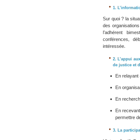
1. L’informati
Sur quoi ? la situ
des organisations
l’adhérent bimes
conférences, dé
intéressée.
2. L’appui au
de justice et 
En relayant
En organisa
En recherch
En recevant
permettre de
3. La particip