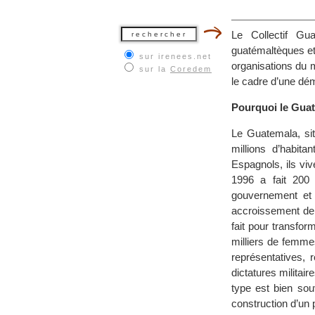
Le Collectif Gu
guatémaltèques et 
sur irenees.net
organisations du 
sur la
Coredem
le cadre d’une dém
Pourquoi le Gua
Le Guatemala, si
millions d’habit
Espagnols, ils viv
1996 a fait 200 
gouvernement et 
accroissement de 
fait pour transfor
milliers de femme
représentatives, r
dictatures milita
type est bien sou
construction d’un 