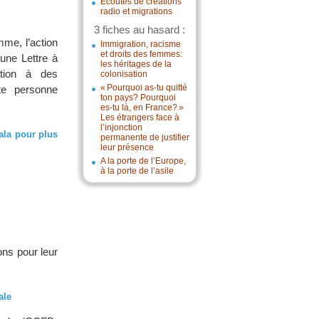
Écoutes de créations
radio et migrations
3 fiches au hasard :
mme, l’action
Immigration, racisme
et droits des femmes:
une Lettre à
les héritages de la
pation à des
colonisation
« Pourquoi as-tu quitté
te personne
ton pays? Pourquoi
es-tu là, en France? »
Les étrangers face à
l’injonction
ala pour plus
permanente de justifier
leur présence
A la porte de l’Europe,
à la porte de l’asile
ons pour leur
ale