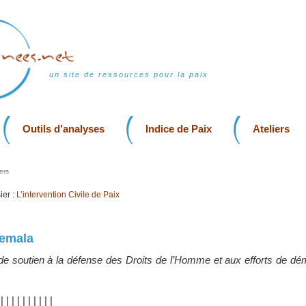
un site de ressources pour la paix
Outils d’analyses
Indice de Paix
Ateliers
ers
er :
L’intervention Civile de Paix
6
temala
de soutien à la défense des Droits de l’Homme et aux efforts de dém
|
|
|
|
|
|
|
|
|
|
|