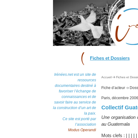
Fiches et Dossiers
Irénées.net est un site de
Accueil
Fiches et Dossi
ressources
documentaires destiné à
Fiche d’acteur
Dossi
favoriser l’échange de
connaissances et de
Paris, décembre 200
savoir faire au service de
Collectif Gua
la construction d’un art de
la paix.
Une organisation 
Ce site est porté par
au Guatemala
l’association
Modus Operandi
Mots clefs :
|
|
|
|