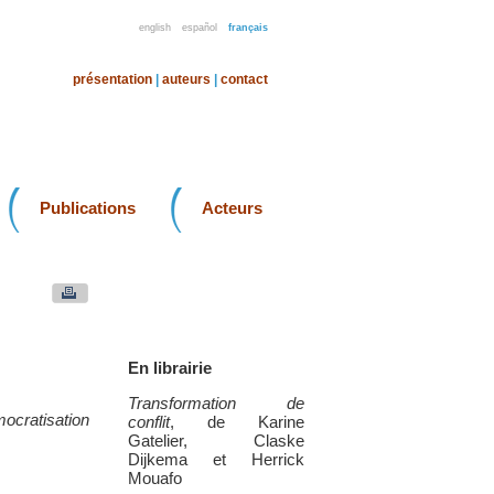
english
español
français
présentation
|
auteurs
|
contact
Publications
Acteurs
En librairie
Transformation de
ocratisation
conflit
, de Karine
Gatelier, Claske
Dijkema et Herrick
Mouafo