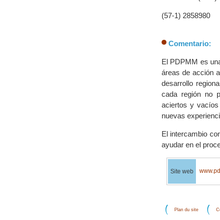
(57-1) 2858980
Comentario:
El PDPMM es una i
áreas de acción a
desarrollo region
cada región no 
aciertos y vacío
nuevas experienci
El intercambio co
ayudar en el proc
www.pd
Site web
Plan du site
C