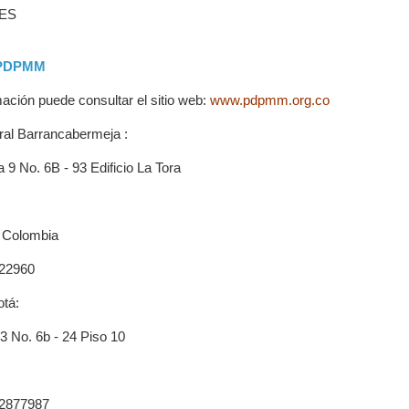
IES
 PDPMM
ación puede consultar el sitio web:
www.pdpmm.org.co
tral Barrancabermeja :
a 9 No. 6B - 93 Edificio La Tora
 Colombia
222960
otá:
33 No. 6b - 24 Piso 10
) 2877987