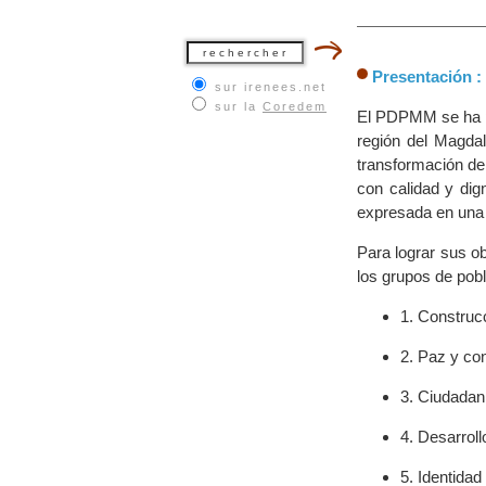
Presentación :
sur irenees.net
sur la
Coredem
El PDPMM se ha pr
región del Magdal
transformación de 
con calidad y dig
expresada en una p
Para lograr sus o
los grupos de pobl
1. Construc
2. Paz y co
3. Ciudadaní
4. Desarrol
5. Identidad 