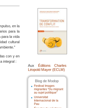
pulso, en la
rios para la
 para la vida
dad cultural
ambiente.”
adas con y en
 integral :
Aux
Éditions Charles
Léopold Mayer (ECLM)
Blog de Modop
Festival Images
migrantes "Du migrant
au sujet politique"
Universitat
Internacional de la
Pau