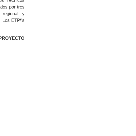
os Técnicos
dos por tres
 regional y
. Los ETP\’s
PROYECTO