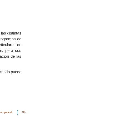
las distintas
programas de
ticulares de
n, pero sus
ación de las
 mundo puede
s operandi
FPH