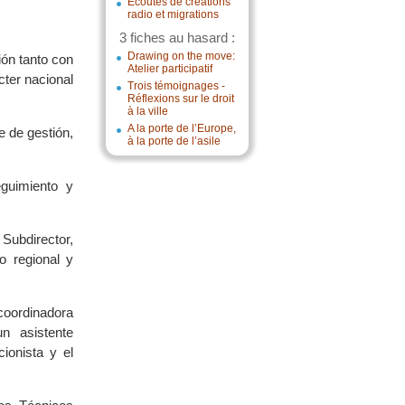
Écoutes de créations
radio et migrations
3 fiches au hasard :
Drawing on the move:
ión tanto con
Atelier participatif
ter nacional
Trois témoignages -
Réflexions sur le droit
à la ville
A la porte de l’Europe,
e de gestión,
à la porte de l’asile
guimiento y
Subdirector,
o regional y
oordinadora
un asistente
ionista y el