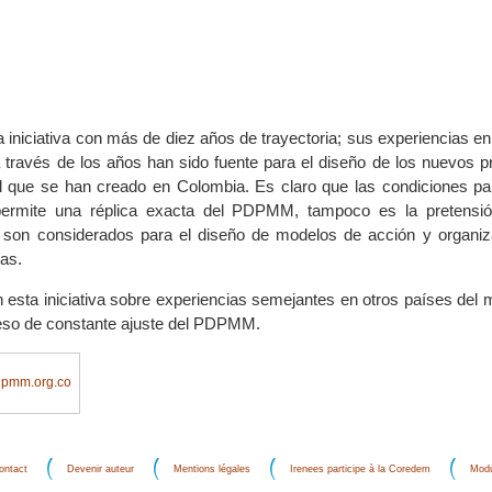
niciativa con más de diez años de trayectoria; sus experiencias en 
 través de los años han sido fuente para el diseño de los nuevos 
al que se han creado en Colombia. Es claro que las condiciones par
permite una réplica exacta del PDPMM, tampoco es la pretensió
s son considerados para el diseño de modelos de acción y organiz
as.
n esta iniciativa sobre experiencias semejantes en otros países del
eso de constante ajuste del PDPMM.
pmm.org.co
ontact
Devenir auteur
Mentions légales
Irenees participe à la Coredem
Modu