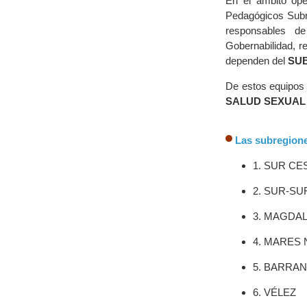
En el ámbito ope
Pedagógicos Subr
responsables de
Gobernabilidad, r
dependen del
SU
De estos equipos
SALUD SEXUAL 
Las subregion
1. SUR CE
2. SUR-SU
3. MAGDA
4. MARES
5. BARRA
6. VÉLEZ