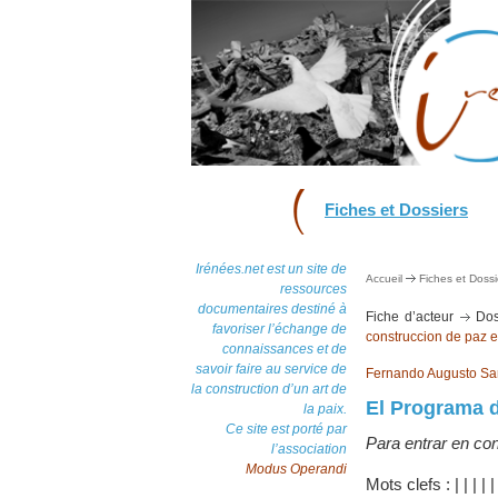
Fiches et Dossiers
Irénées.net est un site de
Accueil
Fiches et Dossi
ressources
documentaires destiné à
Fiche d’acteur
Dos
favoriser l’échange de
construccion de paz 
connaissances et de
savoir faire au service de
Fernando Augusto Sa
la construction d’un art de
El Programa 
la paix.
Ce site est porté par
Para entrar en con
l’association
Modus Operandi
Mots clefs :
|
|
|
|