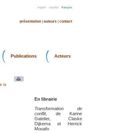
english
español
français
présentation
|
auteurs
|
contact
Publications
Acteurs
a la
En librairie
Transformation de
conflit
, de Karine
Gatelier, Claske
Dijkema et Herrick
Mouafo