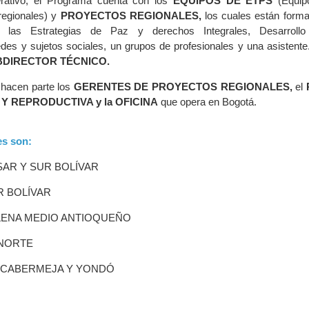
rativo, el Programa cuenta con los
EQUIPOS DE ETPS
(Equip
egionales) y
PROYECTOS REGIONALES,
los cuales están forma
 las Estrategias de Paz y derechos Integrales, Desarrollo
edes y sujetos sociales, un grupos de profesionales y una asistente
BDIRECTOR TÉCNICO.
 hacen parte los
GERENTES DE PROYECTOS REGIONALES,
el
Y REPRODUCTIVA y la OFICINA
que opera en Bogotá.
es son:
SAR Y SUR BOLÍVAR
R BOLÍVAR
LENA MEDIO ANTIOQUEÑO
 NORTE
NCABERMEJA Y YONDÓ