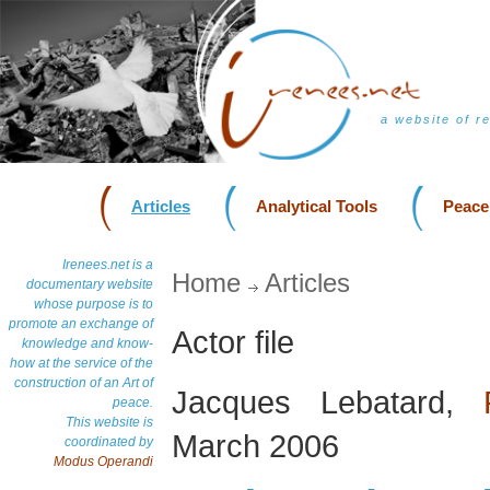
a website of r
Articles
Analytical Tools
Peace
Irenees.net is a
Home
Articles
documentary website
whose purpose is to
promote an exchange of
Actor file
knowledge and know-
how at the service of the
construction of an Art of
Jacques Lebatard,
peace.
This website is
March 2006
coordinated by
Modus Operandi