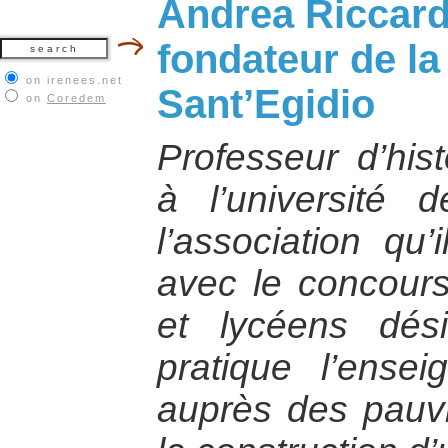
Andrea Riccardi
fondateur de 
on irenees.net
Sant’Egidio
on
Coredem
Professeur d’hist
à l’université 
l’association qu
avec le concours
et lycéens dés
pratique l’ense
auprès des pauvr