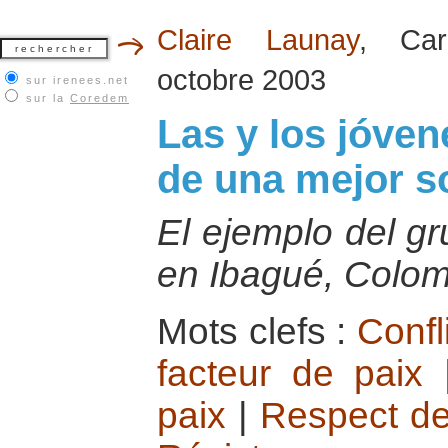
Claire Launay
, Car
octobre 2003
sur irenees.net
sur la
Coredem
Las y los jóven
de una mejor s
El ejemplo del gr
en Ibagué, Colom
Mots clefs :
Confl
facteur de paix
paix
|
Respect de